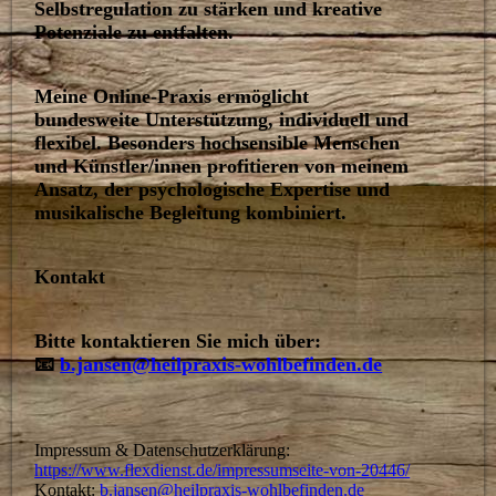
Selbstregulation zu stärken und kreative
Potenziale zu entfalten.
Meine Online-Praxis ermöglicht
bundesweite Unterstützung, individuell und
flexibel. Besonders hochsensible Menschen
und Künstler/innen profitieren von meinem
Ansatz, der psychologische Expertise und
musikalische Begleitung kombiniert.
Kontakt
Bitte kontaktieren Sie mich über:
📧
b.jansen@heilpraxis-wohlbefinden.de
Impressum & Datenschutzerklärung:
https://www.flexdienst.de/impressumseite-von-20446/
Kontakt:
b.jansen@heilpraxis-wohlbefinden.de