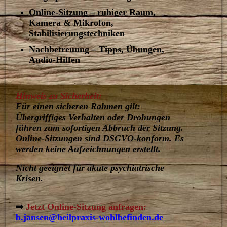
Online-Sitzung – ruhiger Raum,
Kamera & Mikrofon,
Stabilisierungstechniken
Nachbetreuung – Tipps, Übungen,
Audio-Hilfen
Hinweis zu Sicherheit:
Für einen sicheren Rahmen gilt:
Übergriffiges Verhalten oder Drohungen
führen zum sofortigen Abbruch der Sitzung.
Online-Sitzungen sind DSGVO-konform. Es
werden keine Aufzeichnungen erstellt.
Nicht geeignet für akute psychiatrische
Krisen.
➡
Jetzt Online-Sitzung anfragen:
b.jansen@heilpraxis-wohlbefinden.de