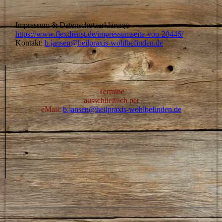
Impressum & Datenschutzerklärung:
https://www.flexdienst.de/impressumseite-von-20446/
Kontakt:
b.jansen@heilpraxis-wohlbefinden.de
Termine
ausschließlich per
eMail:
b.jansen@heilpraxis-wohlbefinden.de