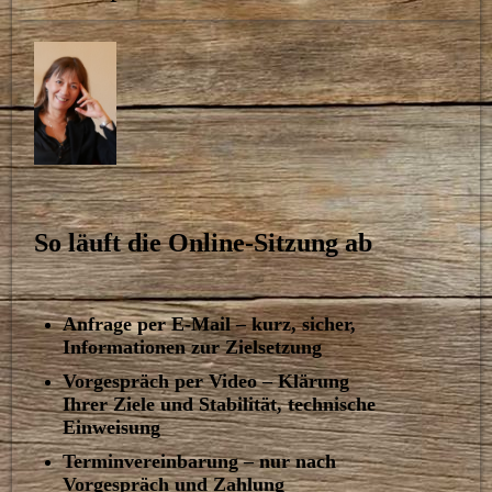
So läuft die Online-Sitzung ab
Anfrage per E-Mail – kurz, sicher,
Informationen zur Zielsetzung
Vorgespräch per Video – Klärung
Ihrer Ziele und Stabilität, technische
Einweisung
Terminvereinbarung – nur nach
Vorgespräch und Zahlung